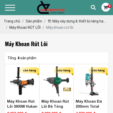
0
Trang chủ
Sản phẩm
🏗 Máy xây dựng & thiết bị nâng hạ ...
Máy Khoan RÚT LÕI
Máy khoan rút lõi
Máy Khoan Rút Lõi
Tổng:
4
sản phẩm
còn hàng
còn hàng
còn hàng
Máy Khoan Rút
Máy Khoan Rút
Máy Khoan Đá
Lõi 3900W Hukan
Lõi Bê Tông
200mm Total
G3-KRL178BL (
Amaxtools
TDDM28001