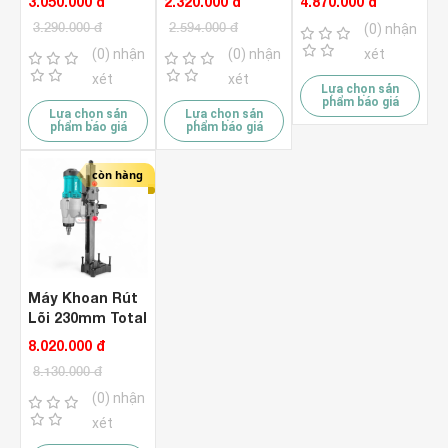
3.050.000 đ
2.320.000 đ
4.870.000 đ
Bruhless ,
AKRL2300BL (
3.290.000 đ
2.594.000 đ
(0) nhận
Antikick Back )
AC Brushless )
(0) nhận
(0) nhận
xét
xét
xét
Lựa chọn sản
phẩm báo giá
Lựa chọn sản
Lựa chọn sản
phẩm báo giá
phẩm báo giá
còn hàng
Máy Khoan Rút
Lõi 230mm Total
TDDM38001
8.020.000 đ
8.130.000 đ
(0) nhận
xét