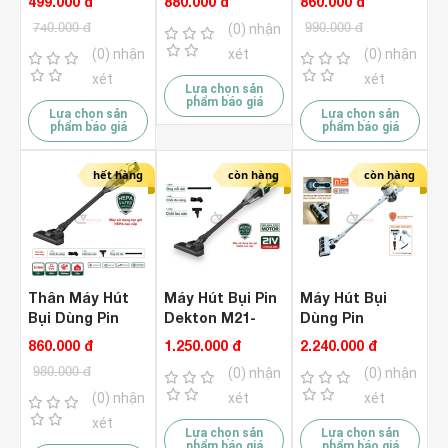
499.000 đ
880.000 đ
860.000 đ
Dòng Cao Cấp )
HP01 ( Chưa Pin
740.000 đ
990.000 đ
(0) nhận
3 Trong 1
& Sạc )
(0) nhận
xét
(0) nhận
xét
xét
Lựa chọn sản
phẩm báo giá
Lựa chọn sản
Lựa chọn sản
phẩm báo giá
phẩm báo giá
hết hàng
còn hàng
còn hàng
Thân Máy Hút
Máy Hút Bụi Pin
Máy Hút Bụi
Bụi Dùng Pin
Dekton M21-
Dùng Pin
Dekton M21-
HB01BL
Dekton M21-
860.000 đ
1.250.000 đ
2.240.000 đ
HP01 ( Chưa Pin
Brushless (
HB02BL
980.000 đ
(0) nhận
(0) nhận
& Sạc )
Chưa Pin & Sạc
Brushless (
)
Chưa Pin & Sạc
(0) nhận
xét
xét
)
xét
Lựa chọn sản
Lựa chọn sản
phẩm báo giá
phẩm báo giá