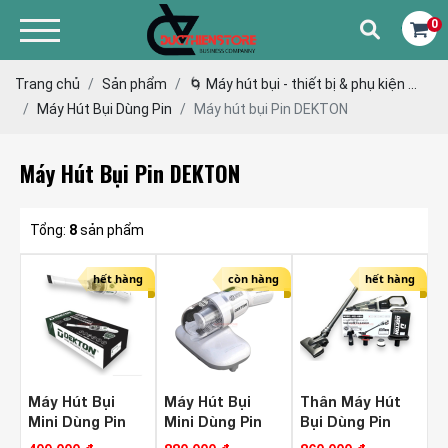
0
Trang chủ
Sản phẩm
🌀 Máy hút bụi - thiết bị & phụ kiện ...
Máy Hút Bụi Dùng Pin
Máy hút bụi Pin DEKTON
Máy Hút Bụi Pin DEKTON
Tổng:
8
sản phẩm
hết hàng
còn hàng
hết hàng
Máy Hút Bụi
Máy Hút Bụi
Thân Máy Hút
Mini Dùng Pin
Mini Dùng Pin
Bụi Dùng Pin
Dekton DV1
Dekton DV3 (
Dekton M21-