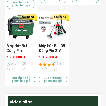
Lựa chọn sản
phẩm báo giá
còn hàng
còn hàng
Máy Hút Bụi
Máy Hút Bụi 25L
Dùng Pin
Dùng Pin 21V
Dekton M21-
Dekton M21-
1.980.000 đ
1.862.000 đ
HB16PROMAX (
HB25PRO ( Chưa
(0) nhận
(1) nhận
Chưa Pin & Sạc
Pin & Sạc )
)
xét
xét
Lựa chọn sản
Lựa chọn sản
phẩm báo giá
phẩm báo giá
video clips