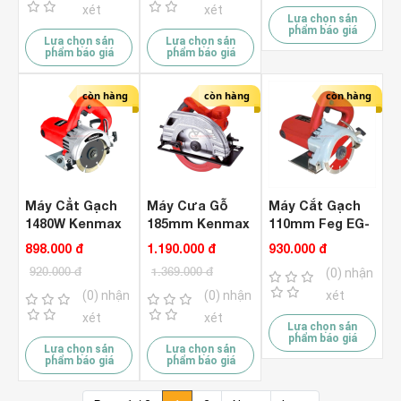
xét
xét
Lựa chọn sản
phẩm báo giá
Lựa chọn sản
Lựa chọn sản
phẩm báo giá
phẩm báo giá
còn hàng
còn hàng
còn hàng
Máy Cẳt Gạch
Máy Cưa Gỗ
Máy Cắt Gạch
1480W Kenmax
185mm Kenmax
110mm Feg EG-
KM110
KMCS003
112
898.000 đ
1.190.000 đ
930.000 đ
920.000 đ
1.369.000 đ
(0) nhận
(0) nhận
(0) nhận
xét
xét
xét
Lựa chọn sản
phẩm báo giá
Lựa chọn sản
Lựa chọn sản
phẩm báo giá
phẩm báo giá