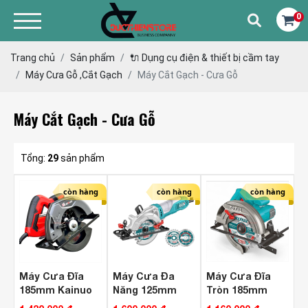
0
Trang chủ
Sản phẩm
🔌 Dụng cụ điện & thiết bị cầm tay
Máy Cưa Gỗ ,Cắt Gạch
Máy Cắt Gạch - Cưa Gỗ
Máy Cắt Gạch - Cưa Gỗ
Tổng:
29
sản phẩm
còn hàng
còn hàng
còn hàng
Máy Cưa Đĩa
Máy Cưa Đa
Máy Cưa Đĩa
185mm Kainuo
Năng 125mm
Tròn 185mm
7013
Total TMFS7501
Total