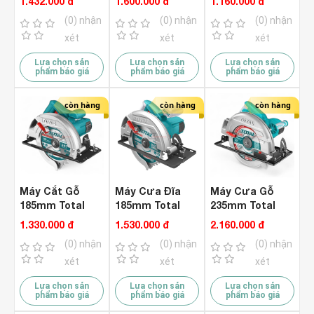
1.432.000 đ
1.600.000 đ
1.160.000 đ
( 750W )
TS11218576 (
(0) nhận
(0) nhận
(0) nhận
1200W )
xét
xét
xét
Lựa chọn sản
Lựa chọn sản
Lựa chọn sản
phẩm báo giá
phẩm báo giá
phẩm báo giá
còn hàng
còn hàng
còn hàng
Máy Cắt Gỗ
Máy Cưa Đĩa
Máy Cưa Gỗ
185mm Total
185mm Total
235mm Total
TS11418526 (
TS1161856 (
TS122235622 (
1.330.000 đ
1.530.000 đ
2.160.000 đ
1400W )
1600W )
2200W )
(0) nhận
(0) nhận
(0) nhận
xét
xét
xét
Lựa chọn sản
Lựa chọn sản
Lựa chọn sản
phẩm báo giá
phẩm báo giá
phẩm báo giá