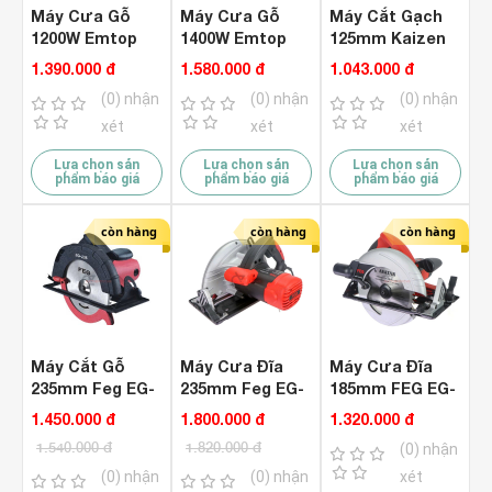
Máy Cưa Gỗ
Máy Cưa Gỗ
Máy Cắt Gạch
1200W Emtop
1400W Emtop
125mm Kaizen
ECSW1855 ( Kèm
ECSW1852 ( Kèm
KZ-MC125
1.390.000 đ
1.580.000 đ
1.043.000 đ
Lưỡi 185mm )
Đĩa 185mm )
(0) nhận
(0) nhận
(0) nhận
xét
xét
xét
Lựa chọn sản
Lựa chọn sản
Lựa chọn sản
phẩm báo giá
phẩm báo giá
phẩm báo giá
còn hàng
còn hàng
còn hàng
Máy Cắt Gỗ
Máy Cưa Đĩa
Máy Cưa Đĩa
235mm Feg EG-
235mm Feg EG-
185mm FEG EG-
235 1900W
889PRO 2400W
886PRO 1300W
1.450.000 đ
1.800.000 đ
1.320.000 đ
1.540.000 đ
1.820.000 đ
(0) nhận
(0) nhận
(0) nhận
xét