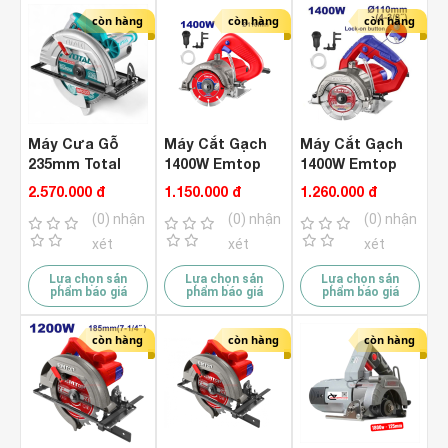
còn hàng
còn hàng
còn hàng
Máy Cưa Gỗ
Máy Cắt Gạch
Máy Cắt Gạch
235mm Total
1400W Emtop
1400W Emtop
TS1222356 (
EMCT14001
EMCT14006
2.570.000 đ
1.150.000 đ
1.260.000 đ
2200W )
(0) nhận
(0) nhận
(0) nhận
xét
xét
xét
Lựa chọn sản
Lựa chọn sản
Lựa chọn sản
phẩm báo giá
phẩm báo giá
phẩm báo giá
còn hàng
còn hàng
còn hàng