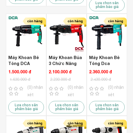
Lựa chọn sản
phẩm báo giá
còn hàng
còn hàng
còn hàng
Máy Khoan Bê
Máy Khoan Búa
Máy Khoan Bê
Tông DCA
3 Chức Năng
Tông Dca
AZC800-26
DCK KZC04-28
AZC04-28
1.500.000 đ
2.100.000 đ
2.360.000 đ
1.630.000 đ
2.230.000 đ
2.430.000 đ
(0) nhận
(0) nhận
(0) nhận
xét
xét
xét
Lựa chọn sản
Lựa chọn sản
Lựa chọn sản
phẩm báo giá
phẩm báo giá
phẩm báo giá
còn hàng
còn hàng
còn hàng