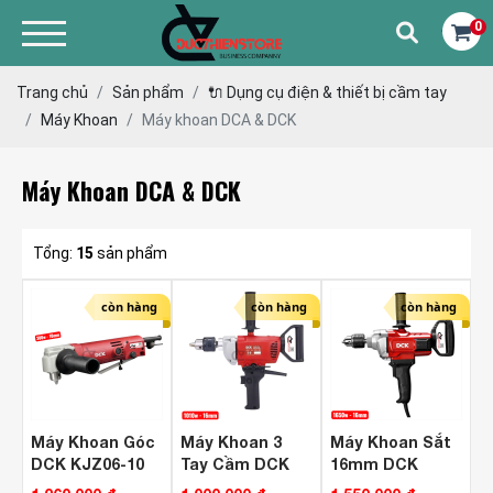
0
Trang chủ
Sản phẩm
🔌 Dụng cụ điện & thiết bị cầm tay
Máy Khoan
Máy khoan DCA & DCK
Máy Khoan DCA & DCK
Tổng:
15
sản phẩm
còn hàng
còn hàng
còn hàng
Máy Khoan Góc
Máy Khoan 3
Máy Khoan Sắt
DCK KJZ06-10
Tay Cầm DCK
16mm DCK
KJZ03-16A
KJZ04-16 ( 3 Tay