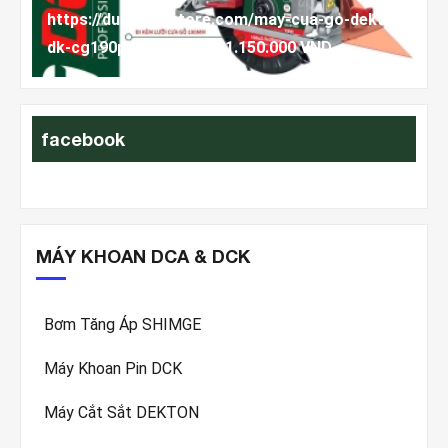
cua-go-dekton-
Combo Máy Rửa Xe Pin Hukan HK-PW4820
0 VND
Thế Hệ Mới ) 1.589.000 VND
facebook
MÁY KHOAN DCA & DCK
Bơm Tăng Áp SHIMGE
Máy Khoan Pin DCK
Máy Cắt Sắt DEKTON