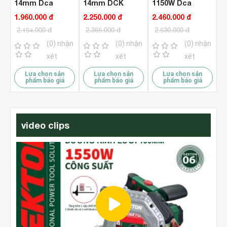
14mm Dca
14mm DCK
1150W Dca
AZC04-30
KZC05-28B
AZC05-28B
1.960.000 đ
2.250.000 đ
2.460.000 đ
2.154.000 đ
2.365.000 đ
2.530.000 đ
(0) nhận
(0) nhận
(0) nhận
xét
xét
xét
Lựa chọn sản
Lựa chọn sản
Lựa chọn sản
phẩm báo giá
phẩm báo giá
phẩm báo giá
video clips