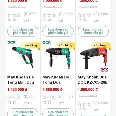
1.260.000 đ
1.000.000 đ
1.550.000 đ
Cầm )
1.435.000 đ
1.242.000 đ
1.620.000 đ
(0) nhận
(0) nhận
(0) nhận
xét
xét
xét
Lựa chọn sản
Lựa chọn sản
Lựa chọn sản
phẩm báo giá
phẩm báo giá
phẩm báo giá
còn hàng
còn hàng
còn hàng
Máy Khoan Bê
Máy Khoan Bê
Máy Khoan Búa
Tông Mini Dca
Tông Dca
DCK KZC05-26B
AZC13
AZC05-26B
3 Chức Năng
1.230.000 đ
1.860.000 đ
1.680.000 đ
1.730.000 đ
(0) nhận
(0) nhận
xét
xét
(0) nhận
xét
Lựa chọn sản
Lựa chọn sản
phẩm báo giá
phẩm báo giá