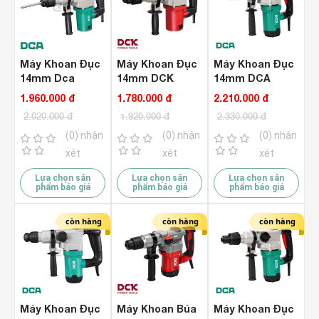
Máy Khoan Đục
Máy Khoan Đục
Máy Khoan Đục
14mm Dca
14mm DCK
14mm DCA
AZC03-26B
KZC03-26B ( 2
AZC03-28
1.960.000 đ
1.780.000 đ
2.210.000 đ
Chức Năng )
2.020.000 đ
1.920.000 đ
2.330.000 đ
(0) nhận
(0) nhận
(0) nhận
xét
xét
xét
Lựa chọn sản
Lựa chọn sản
Lựa chọn sản
phẩm báo giá
phẩm báo giá
phẩm báo giá
còn hàng
còn hàng
còn hàng
Máy Khoan Đục
Máy Khoan Búa
Máy Khoan Đục