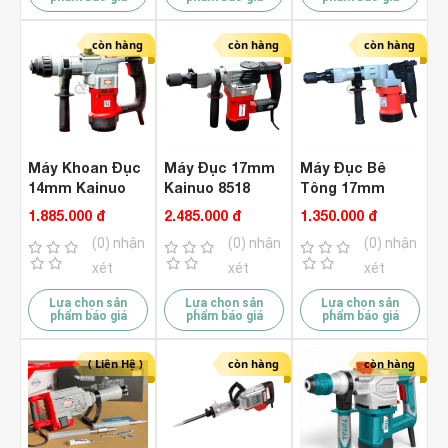
còn hàng
còn hàng
còn hàng
Máy Khoan Đục
Máy Đục 17mm
Máy Đục Bê
14mm Kainuo
Kainuo 8518
Tông 17mm
8268A Hammer
Btec 0810AK
1.885.000 đ
2.485.000 đ
1.350.000 đ
(0) nhận
(0) nhận
(0) nhận
xét
xét
xét
Lựa chọn sản
Lựa chọn sản
Lựa chọn sản
phẩm báo giá
phẩm báo giá
phẩm báo giá
( Liên Hệ )
còn hàng
còn hàng