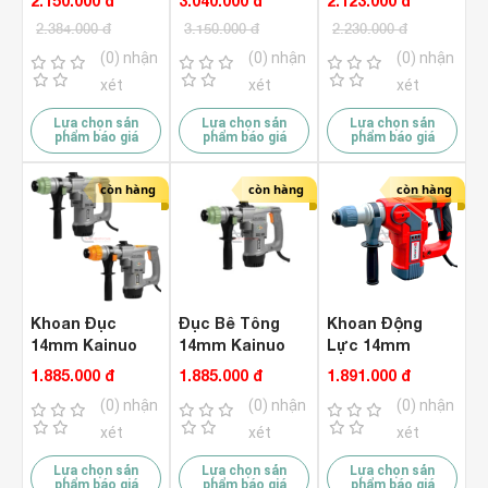
2.150.000 đ
3.040.000 đ
2.123.000 đ
DH1K517L
DH65A Hammer
1200W
2.384.000 đ
3.150.000 đ
2.230.000 đ
Hammer
(0) nhận
(0) nhận
(0) nhận
xét
xét
xét
Lựa chọn sản
Lựa chọn sản
Lựa chọn sản
phẩm báo giá
phẩm báo giá
phẩm báo giá
còn hàng
còn hàng
còn hàng
Khoan Đục
Đục Bê Tông
Khoan Động
14mm Kainuo
14mm Kainuo
Lực 14mm
8268C Hammer
8268G Hammer
Kainuo 8210
1.885.000 đ
1.885.000 đ
1.891.000 đ
Hammer
(0) nhận
(0) nhận
(0) nhận
xét
xét
xét
Lựa chọn sản
Lựa chọn sản
Lựa chọn sản
phẩm báo giá
phẩm báo giá
phẩm báo giá