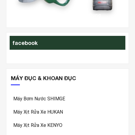
Hướng Dẫn Tính Năng & Cách Sử Dụng
Xị
facebook
MÁY ĐỤC & KHOAN ĐỤC
Máy Bơm Nước SHIMGE
Máy Xịt Rửa Xe HUKAN
Máy Xịt Rửa Xe KENYO