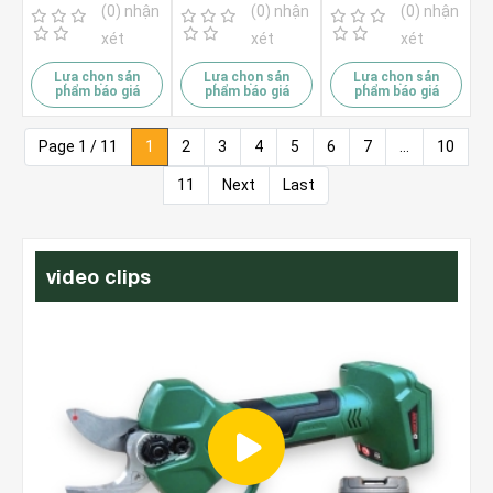
(0) nhận
(0) nhận
(0) nhận
xét
xét
xét
Lựa chọn sản
Lựa chọn sản
Lựa chọn sản
phẩm báo giá
phẩm báo giá
phẩm báo giá
Page 1 / 11
1
2
3
4
5
6
7
...
10
11
Next
Last
video clips