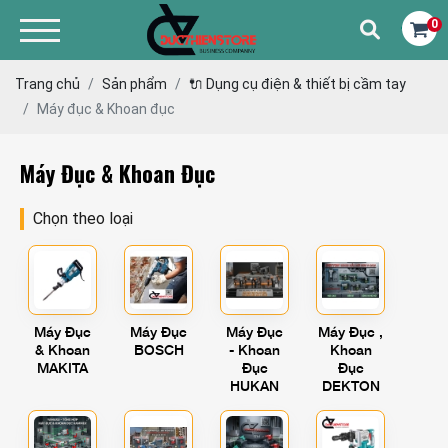
0
Trang chủ
Sản phẩm
🔌 Dụng cụ điện & thiết bị cầm tay
Máy đục & Khoan đục
Máy Đục & Khoan Đục
Chọn theo loại
Máy Đục
Máy Đục
Máy Đục
Máy Đục ,
& Khoan
BOSCH
- Khoan
Khoan
MAKITA
Đục
Đục
HUKAN
DEKTON