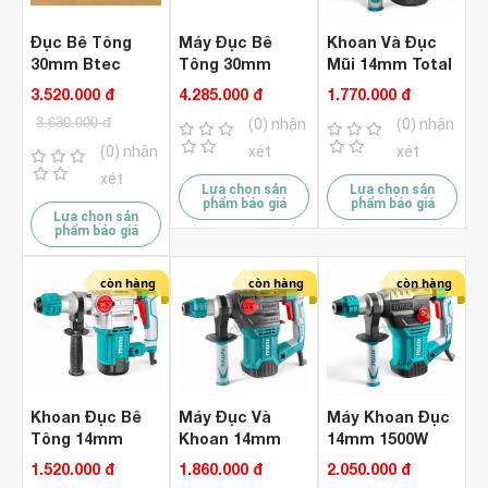
Đục Bê Tông
Máy Đục Bê
Khoan Và Đục
30mm Btec
Tông 30mm
Mũi 14mm Total
8079A Hammer
Kainuo 8816
TH110286 ( 3
3.520.000 đ
4.285.000 đ
1.770.000 đ
Hammer
Chức Năng )
3.630.000 đ
(0) nhận
(0) nhận
(0) nhận
xét
xét
xét
Lựa chọn sản
Lựa chọn sản
phẩm báo giá
phẩm báo giá
Lựa chọn sản
phẩm báo giá
còn hàng
còn hàng
còn hàng
Khoan Đục Bê
Máy Đục Và
Máy Khoan Đục
Tông 14mm
Khoan 14mm
14mm 1500W
Total TH110266 (
Total TH1153216
Total TH1153236
1.520.000 đ
1.860.000 đ
2.050.000 đ
3 Chức Năng )
( 3 Chức Năng )
( 3 Chức Năng )