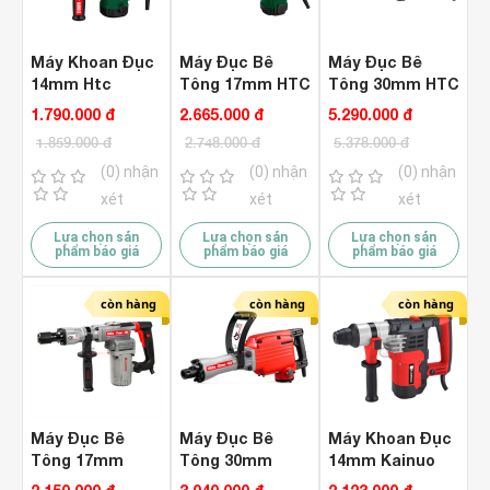
Máy Khoan Đục
Máy Đục Bê
Máy Đục Bê
14mm Htc
Tông 17mm HTC
Tông 30mm HTC
HT8558
HT8820 Hammer
HT8895 Hammer
1.790.000 đ
2.665.000 đ
5.290.000 đ
1.859.000 đ
2.748.000 đ
5.378.000 đ
(0) nhận
(0) nhận
(0) nhận
xét
xét
xét
Lựa chọn sản
Lựa chọn sản
Lựa chọn sản
phẩm báo giá
phẩm báo giá
phẩm báo giá
còn hàng
còn hàng
còn hàng
Máy Đục Bê
Máy Đục Bê
Máy Khoan Đục
Tông 17mm
Tông 30mm
14mm Kainuo
Kaizen KZ-
Kaizen KZ-
8289 Hammer