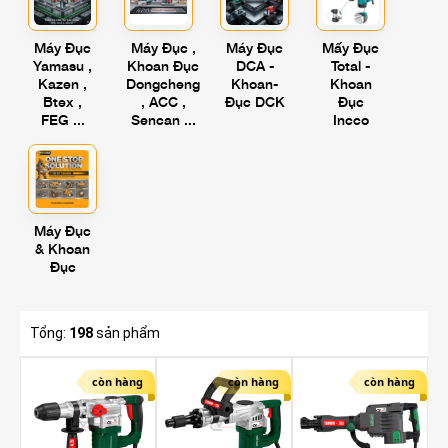
Máy Đục
Máy Đục ,
Máy Đục
Mấy Đục
Yamasu ,
Khoan Đục
DCA -
Total -
Kazen ,
Dongcheng
Khoan-
Khoan
Btex ,
, ACC ,
Đục DCK
Đục
FEG ...
Sencan ...
Incco
Máy Đục
& Khoan
Đục
Tổng:
198
sản phẩm
còn hàng
còn hàng
còn hàng