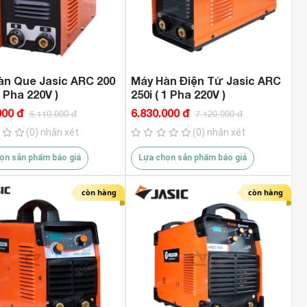
c7hien 1.150.000 VND
1.589.000 VND
àn Que Jasic ARC 200
Máy Hàn Điện Tử Jasic ARC
1 Pha 220V )
250i ( 1 Pha 220V )
000 đ
6.830.000 đ
5.110.000 đ
7.120.000 đ
(0) nhận xét
(0) nhận xét
ọn sản phẩm báo giá
Lựa chọn sản phẩm báo giá
còn hàng
còn hàng