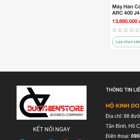
Máy Hàn Cô
ARC 400 J4
400V )
13.690.000 
Lựa chọn sản
THÔNG TIN LI
HỘ KINH DO
Địa chỉ: 88 đư
Tân Bình, Hồ C
KẾT NỐI NGAY
Điện thoại:
090