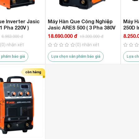
e Inverter Jasic
Máy Hàn Que Công Nghiệp
Máy H
1 Pha 220V )
Jasic ARES 500 ( 3 Pha 380V
250D I
)
18.690.000 đ
8.250.
6.983.000 đ
19.300.000 đ
(0) nhận xét
(0) nhận xét
 phẩm báo giá
Lựa chọn sản phẩm báo giá
Lựa ch
còn hàng