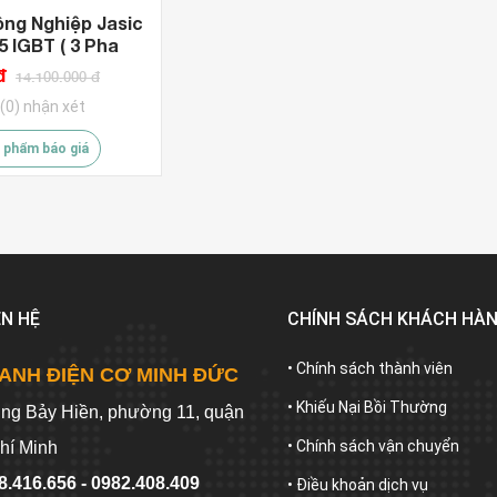
ng Nghiệp Jasic
5 IGBT ( 3 Pha
đ
14.100.000 đ
(0) nhận xét
 phẩm báo giá
ÊN HỆ
CHÍNH SÁCH KHÁCH HÀ
• Chính sách thành viên
ANH ĐIỆN CƠ MINH ĐỨC
• Khiếu Nại Bồi Thường
ờng Bảy Hiền, phường 11, quận
• Chính sách vận chuyển
hí Minh
8.416.656 - 0982.408.409
• Điều khoản dịch vụ