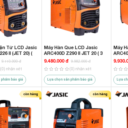
ện Tử LCD Jasic
Máy Hàn Que LCD Jasic
Máy H
6 II (JET 20) (
ARC400D Z290 II JET 20 ( 3
ARC400
Nguồn Cấp )
Pha 38
9.480.000 đ
9.930.
9.110.000 đ
9.982.000 đ
(0) nhận xét
(0) nhận xét
 phẩm báo giá
Lựa chọn sản phẩm báo giá
Lựa ch
còn hàng
còn hàng
Máy Khoan Bê Tông Pin Dekton
ht
nstore.com/may-
M21-RH2603Plus Mẫu Mới 11/2023
cu