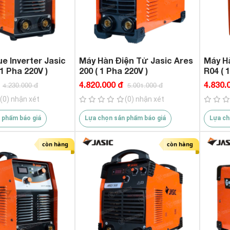
1.650.000 VND
du
e Inverter Jasic
Máy Hàn Điện Tử Jasic Ares
Máy H
1 Pha 220V )
200 ( 1 Pha 220V )
R04 ( 
4.820.000 đ
4.830.
4.230.000 đ
5.001.000 đ
(0) nhận xét
(0) nhận xét
 phẩm báo giá
Lựa chọn sản phẩm báo giá
Lựa ch
còn hàng
còn hàng