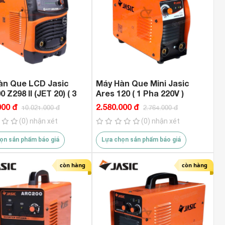
àn Que LCD Jasic
Máy Hàn Que Mini Jasic
 Z298 II (JET 20) ( 3
Ares 120 ( 1 Pha 220V )
0V )
000 đ
2.580.000 đ
10.021.000 đ
2.764.000 đ
(0) nhận xét
(0) nhận xét
ọn sản phẩm báo giá
Lựa chọn sản phẩm báo giá
còn hàng
còn hàng
tps://duc7hienstore.com/may-
Combo Máy Rửa Xe Pin Hu
a-go-dekton-dk-cg190plus-
PW4820BL ( Thế Hệ Mới )