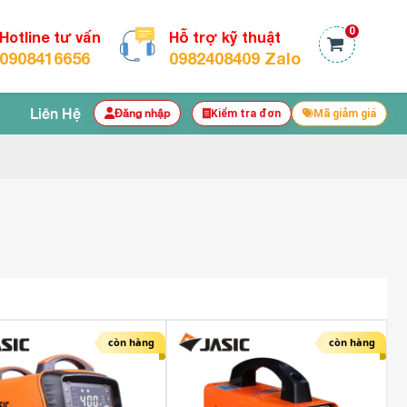
0
Hotline tư vấn
Hỗ trợ kỹ thuật
0908416656
0982408409 Zalo
Liên Hệ
Đăng nhập
Kiểm tra đơn
Mã giảm giá
còn hàng
còn hàng