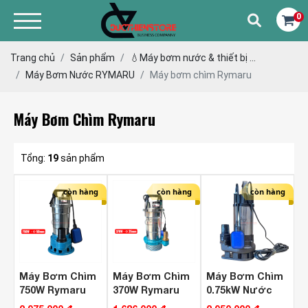
0
Trang chủ
Sản phẩm
💧Máy bơm nước & thiết bị ...
Máy Bơm Nước RYMARU
Máy bơm chìm Rymaru
Máy Bơm Chìm Rymaru
Tổng:
19
sản phẩm
còn hàng
còn hàng
còn hàng
Máy Bơm Chìm
Máy Bơm Chìm
Máy Bơm Chìm
750W Rymaru
370W Rymaru
0.75kW Nước
RY-WP750 Phao
RY-SP450 Phao
Thải Rymaru RY-