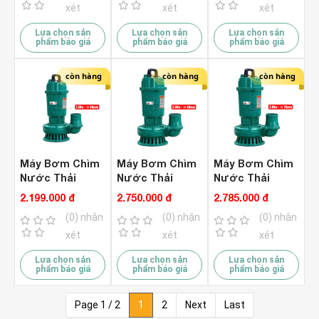
xét
xét
xét
Lựa chọn sản
Lựa chọn sản
Lựa chọn sản
phẩm báo giá
phẩm báo giá
phẩm báo giá
còn hàng
còn hàng
còn hàng
Máy Bơm Chìm
Máy Bơm Chìm
Máy Bơm Chìm
Nước Thải
Nước Thải
Nước Thải
1.5Kw Rymaru
2.0Kw Rymaru
2.0kW Rymaru
2.199.000 đ
2.750.000 đ
2.785.000 đ
RY1500B
RY2000B
RY2000C
(0) nhận
(0) nhận
(0) nhận
xét
xét
xét
Lựa chọn sản
Lựa chọn sản
Lựa chọn sản
phẩm báo giá
phẩm báo giá
phẩm báo giá
Page 1 / 2
1
2
Next
Last