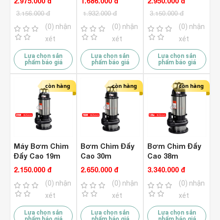
2.975.000 đ
1.686.000 đ
2.950.000 đ
Tự Ngắt
Tự Ngắt
V750 Phao Tự
3.156.000 đ
1.932.000 đ
3.150.000 đ
Ngắt
(0) nhận
(0) nhận
(0) nhận
xét
xét
xét
Lựa chọn sản
Lựa chọn sản
Lựa chọn sản
phẩm báo giá
phẩm báo giá
phẩm báo giá
còn hàng
còn hàng
còn hàng
Máy Bơm Chìm
Bơm Chìm Đẩy
Bơm Chìm Đẩy
Đẩy Cao 19m
Cao 30m
Cao 38m
Rymaru RY-
Rymaru RY-
Rymaru RY-
2.150.000 đ
2.650.000 đ
3.340.000 đ
QDX370
QDX750
QDX1100
(0) nhận
(0) nhận
(0) nhận
xét
xét
xét
Lựa chọn sản
Lựa chọn sản
Lựa chọn sản
phẩm báo giá
phẩm báo giá
phẩm báo giá