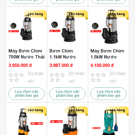
còn hàng
còn hàng
còn hàng
Máy Bơm Chìm
Bơm Chìm
Máy Bơm Chìm
750W Nước Thải
1.1kW Nước
1.5kW Nước
Rymaru RY-
Thải Rymaru RY-
Thải Rymaru RY-
3.650.000 đ
3.887.000 đ
4.100.000 đ
CR750 ( Lưỡi
CR1100 Lưỡi
CR1500 Lưỡi
(0) nhận
(0) nhận
(0) nhận
Cắt Rác )
Cắt Rác
Cắt Rác
xét
xét
xét
Lựa chọn sản
Lựa chọn sản
Lựa chọn sản
phẩm báo giá
phẩm báo giá
phẩm báo giá
còn hàng
còn hàng
còn hàng