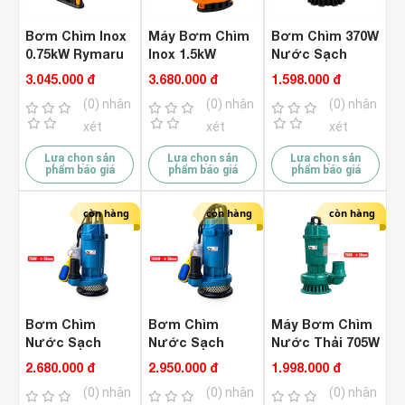
Bơm Chìm Inox
Máy Bơm Chìm
Bơm Chìm 370W
0.75kW Rymaru
Inox 1.5kW
Nước Sạch
RY-V750DF
Rymaru RY-
Rymaru RY-
3.045.000 đ
3.680.000 đ
1.598.000 đ
Nước Thải
V1500DF Nước
DX450 Phao Tự
(0) nhận
(0) nhận
(0) nhận
Thải
Ngắt
xét
xét
xét
Lựa chọn sản
Lựa chọn sản
Lựa chọn sản
phẩm báo giá
phẩm báo giá
phẩm báo giá
còn hàng
còn hàng
còn hàng
Bơm Chìm
Bơm Chìm
Máy Bơm Chìm
Nước Sạch
Nước Sạch
Nước Thải 705W
750W Rymaru
1.1Kw Rymaru
Rymaru RY750B
2.680.000 đ
2.950.000 đ
1.998.000 đ
RY-DX750 Phao
RY-DX1100 Phao
(0) nhận
(0) nhận
(0) nhận
Tự Ngắt
Tự Ngắt