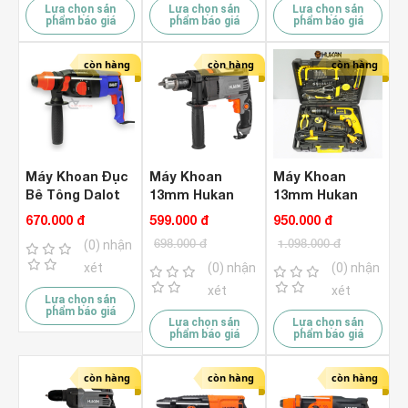
Lựa chọn sản
Lựa chọn sản
Lựa chọn sản
phẩm báo giá
phẩm báo giá
phẩm báo giá
còn hàng
còn hàng
còn hàng
Máy Khoan Đục
Máy Khoan
Máy Khoan
Bê Tông Dalot
13mm Hukan
13mm Hukan
DL-RH2602G
G2-ID790 ( 790W
HKG2-MK800DN
670.000 đ
599.000 đ
950.000 đ
)
( Kèm Đồ Nghề )
698.000 đ
1.098.000 đ
(0) nhận
xét
(0) nhận
(0) nhận
xét
xét
Lựa chọn sản
phẩm báo giá
Lựa chọn sản
Lựa chọn sản
phẩm báo giá
phẩm báo giá
còn hàng
còn hàng
còn hàng