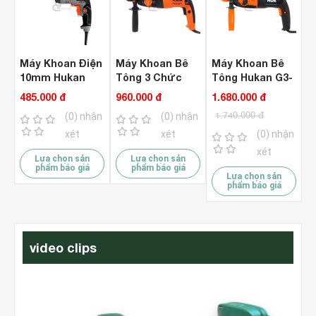
Máy Khoan Điện
Máy Khoan Bê
Máy Khoan Bê
10mm Hukan
Tông 3 Chức
Tông Hukan G3-
G2-ID590 ( 590W
Năng Hukan K89
K98 ( 3 Chức
485.000 đ
960.000 đ
1.680.000 đ
)
Năng )
1.740.000 đ
(0) nhận
(0) nhận
xét
xét
(0) nhận
xét
Lựa chọn sản
Lựa chọn sản
phẩm báo giá
phẩm báo giá
Lựa chọn sản
phẩm báo giá
video clips