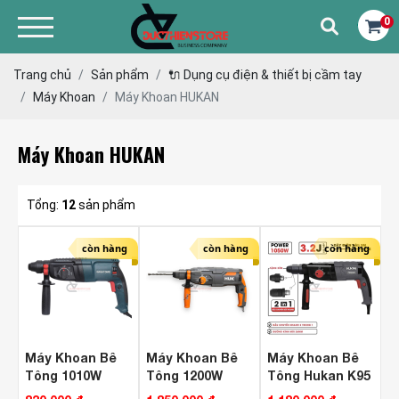
0
Trang chủ
Sản phẩm
🔌 Dụng cụ điện & thiết bị cầm tay
Máy Khoan
Máy Khoan HUKAN
Máy Khoan HUKAN
Tổng:
12
sản phẩm
còn hàng
còn hàng
còn hàng
Máy Khoan Bê
Máy Khoan Bê
Máy Khoan Bê
Tông 1010W
Tông 1200W
Tông Hukan K95
Nagatomo GK-
Hukan G3-K99
( 3 Chức Năng