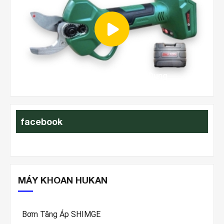
Hướng Dẫn Tính Năng & Cách Sử Dụng
Xị
facebook
MÁY KHOAN HUKAN
Bơm Tăng Áp SHIMGE