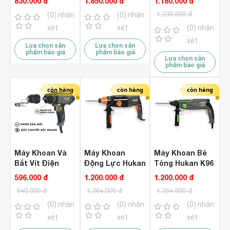
830.000 đ
1.850.000 đ
1.180.000 đ
RH2266S
1050W )
1.230.000 đ
(0) nhận
(0) nhận
xét
xét
(0) nhận
xét
Lựa chọn sản
Lựa chọn sản
phẩm báo giá
phẩm báo giá
Lựa chọn sản
phẩm báo giá
còn hàng
còn hàng
còn hàng
Máy Khoan Và
Máy Khoan
Máy Khoan Bê
Bắt Vít Điện
Động Lực Hukan
Tông Hukan K96
Hukan G2-
K96 ( 3 Chức
( 3 Chức Năng )
596.000 đ
1.200.000 đ
1.200.000 đ
KTV600Q ( 2
Năng )
640.000 đ
1.364.000 đ
1.354.000 đ
Trong 1 )
(0) nhận
(0) nhận
(0) nhận
xét
xét
xét