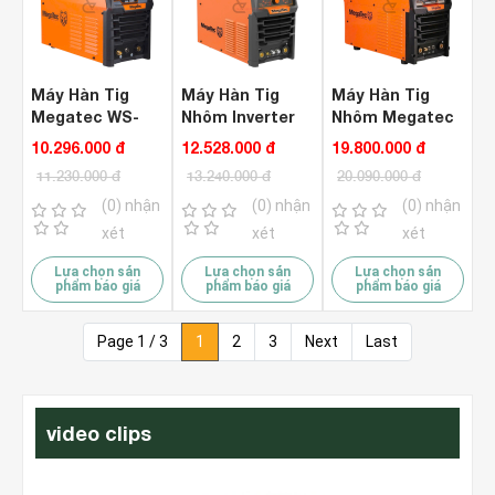
Máy Hàn Tig
Máy Hàn Tig
Máy Hàn Tig
Megatec WS-
Nhôm Inverter
Nhôm Megatec
300S Inverter ( 3
Megatec WSME-
WSME-
10.296.000 đ
12.528.000 đ
19.800.000 đ
Pha 380V )
250AC/DC ( 1
315AC/DC ( 3
11.230.000 đ
13.240.000 đ
20.090.000 đ
Pha 220V )
Pha 380V )
(0) nhận
(0) nhận
(0) nhận
xét
xét
xét
Lựa chọn sản
Lựa chọn sản
Lựa chọn sản
phẩm báo giá
phẩm báo giá
phẩm báo giá
Page 1 / 3
1
2
3
Next
Last
video clips