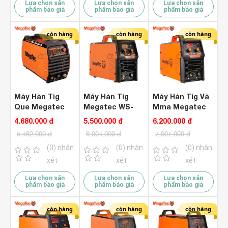
Lựa chọn sản
Lựa chọn sản
Lựa chọn sản
phẩm báo giá
phẩm báo giá
phẩm báo giá
còn hàng
còn hàng
còn hàng
Máy Hàn Tig
Máy Hàn Tig
Máy Hàn Tig Và
Que Megatec
Megatec WS-
Mma Megatec
WS-250 Inverter
200S Inverter ( 1
WS/TIG-250
4.680.000 đ
5.500.000 đ
6.200.000 đ
( 1 Pha 220V )
Pha 220V )
Inverter ( 1 Pha
5.462.000 đ
6.004.000 đ
7.001.000 đ
220V )
(0) nhận
(0) nhận
(0) nhận
xét
xét
xét
Lựa chọn sản
Lựa chọn sản
Lựa chọn sản
phẩm báo giá
phẩm báo giá
phẩm báo giá
còn hàng
còn hàng
còn hàng