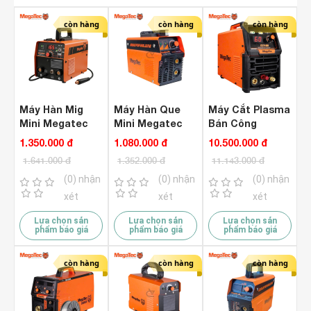
còn hàng
còn hàng
còn hàng
Máy Hàn Mig
Máy Hàn Que
Máy Cắt Plasma
Mini Megatec
Mini Megatec
Bán Công
NB-200I Inverter
ARC-120
Nghiệp Megatec
1.350.000 đ
1.080.000 đ
10.500.000 đ
Inverter
CUT-60VN ( 1
1.641.000 đ
1.352.000 đ
11.143.000 đ
Pha 220V )
(0) nhận
(0) nhận
(0) nhận
xét
xét
xét
Lựa chọn sản
Lựa chọn sản
Lựa chọn sản
phẩm báo giá
phẩm báo giá
phẩm báo giá
còn hàng
còn hàng
còn hàng