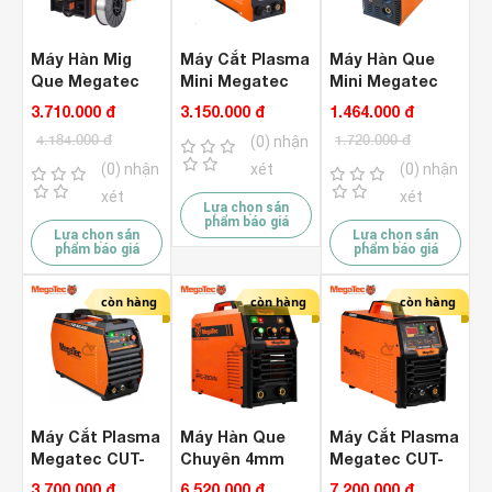
Máy Hàn Mig
Máy Cắt Plasma
Máy Hàn Que
Que Megatec
Mini Megatec
Mini Megatec
NB-250E Đầu
CUT-40 Inverter
ARC-160
3.710.000 đ
3.150.000 đ
1.464.000 đ
Liền ( 1 Pha 220V
4.184.000 đ
1.720.000 đ
(0) nhận
)
(0) nhận
xét
(0) nhận
xét
xét
Lựa chọn sản
phẩm báo giá
Lựa chọn sản
Lựa chọn sản
phẩm báo giá
phẩm báo giá
còn hàng
còn hàng
còn hàng
Máy Cắt Plasma
Máy Hàn Que
Máy Cắt Plasma
Megatec CUT-
Chuyên 4mm
Megatec CUT-
40S Inverter ( 1
Megatec ARC-
60DW Inverter (
3.700.000 đ
6.520.000 đ
7.200.000 đ