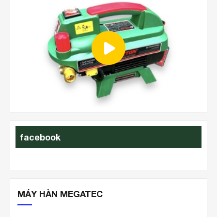
ht
facebook
MÁY HÀN MEGATEC