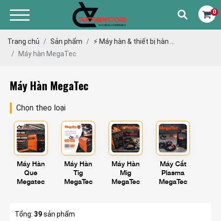
0
Trang chủ
Sản phẩm
⚡️ Máy hàn & thiết bị hàn ...
Máy hàn MegaTec
Máy Hàn MegaTec
Chọn theo loại
Máy Hàn
Máy Hàn
Máy Hàn
Máy Cắt
Que
Tig
Mig
Plasma
Megatec
MegaTec
MegaTec
MegaTec
Tổng:
39
sản phẩm