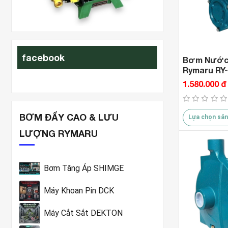
xit-rua-xe
facebook
Bơm Nước 
Rymaru RY
1.580.000 đ
BƠM ĐẨY CAO & LƯU
Lựa chọn sản
LƯỢNG RYMARU
Bơm Tăng Áp SHIMGE
Máy Khoan Pin DCK
Máy Cắt Sắt DEKTON