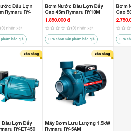
Nước Đầu Lợn
Bơm Nước Đầu Lợn Đẩy
Bơm N
m Rymaru RY-
Cao 45m Rymaru RY10M
Cao 5
1.850.000 đ
2.750.
(0) nhận xét
(0) nhận xét
 phẩm báo giá
Lựa chọn sản phẩm báo giá
Lựa ch
còn hàng
còn hàng
 Đầu Lợn Đẩy
Máy Bơm Lưu Lượng 1.5kW
ymaru RY-ET450
Rymaru RY-5AM