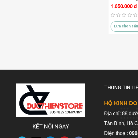
1.650.000 đ
Lựa chọn sản
THÔNG TIN LI
HỘ KINH DO
Địa chỉ: 88 đư
Tân Bình, Hồ C
KẾT NỐI NGAY
Điện thoại:
090