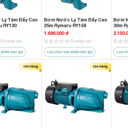
Ly Tâm Đẩy Cao
Bơm Nước Ly Tâm Đẩy Cao
Bơm N
u RY130
25m Rymaru RY158
30m R
1.686.000 đ
2.150.
(0) nhận xét
(0) nhận xét
 phẩm báo giá
Lựa chọn sản phẩm báo giá
Lựa ch
còn hàng
còn hàng