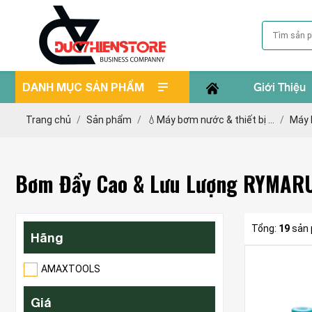
DANH MỤC SẢN PHẨM
Giới Thiệu
Trang chủ
Sản phẩm
💧Máy bơm nước & thiết bị ...
Máy
Bơm Đẩy Cao & Lưu Lượng RYMAR
Tổng:
19
sản
Hãng
AMAXTOOLS
Giá