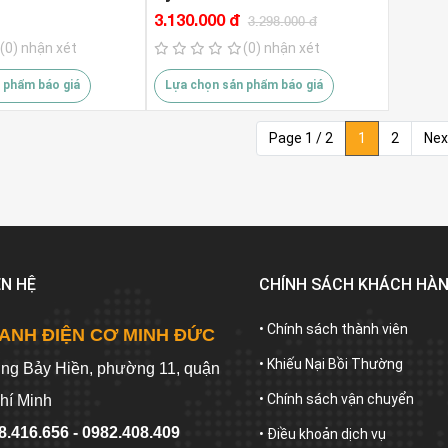
3.130.000 đ
3.298.000 đ
(0) nhận xét
(0) nhận xét
 phẩm báo giá
Lựa chọn sản phẩm báo giá
Page 1 / 2
1
2
Nex
ÊN HỆ
CHÍNH SÁCH KHÁCH HÀ
• Chính sách thành viên
ANH ĐIỆN CƠ MINH ĐỨC
• Khiếu Nại Bồi Thường
ờng Bảy Hiền, phường 11, quận
• Chính sách vận chuyển
hí Minh
8.416.656 - 0982.408.409
• Điều khoản dịch vụ