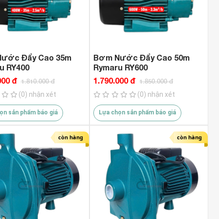
c7hien 1.150.000 VND
1.589.000 VND
ước Đẩy Cao 35m
Bơm Nước Đẩy Cao 50m
u RY400
Rymaru RY600
000 đ
1.790.000 đ
1.810.000 đ
1.850.000 đ
(0) nhận xét
(0) nhận xét
ọn sản phẩm báo giá
Lựa chọn sản phẩm báo giá
còn hàng
còn hàng