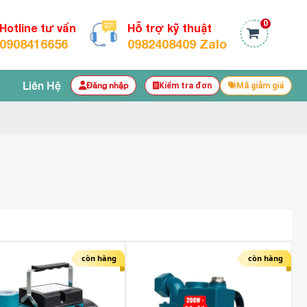
0
Hotline tư vấn
Hỗ trợ kỹ thuật
0908416656
0982408409 Zalo
Liên Hệ
Đăng nhập
Kiểm tra đơn
Mã giảm giá
còn hàng
còn hàng