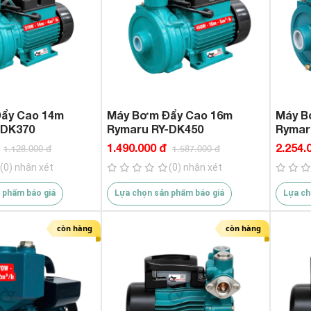
ẩy Cao 14m
Máy Bơm Đẩy Cao 16m
Máy B
-DK370
Rymaru RY-DK450
Rymar
1.490.000 đ
2.254.
1.128.000 đ
1.587.000 đ
(0) nhận xét
(0) nhận xét
 phẩm báo giá
Lựa chọn sản phẩm báo giá
Lựa ch
còn hàng
còn hàng
Máy Khoan Bê Tông Pin Dekton
ht
nstore.com/may-
M21-RH2603Plus Mẫu Mới 11/2023
cu