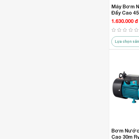
Máy Bơm 
Đẩy Cao 45
SW10M
1.630.000 đ
Lựa chọn sản
Bơm Nước
Cao 30m R