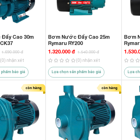
1.650.000 VND
du
Đẩy Cao 30m
Bơm Nước Đẩy Cao 25m
Bơm N
-CK37
Rymaru RY200
Rymar
1.320.000 đ
1.530.
1.690.000 đ
1.540.000 đ
(0) nhận xét
(0) nhận xét
 phẩm báo giá
Lựa chọn sản phẩm báo giá
Lựa ch
còn hàng
còn hàng