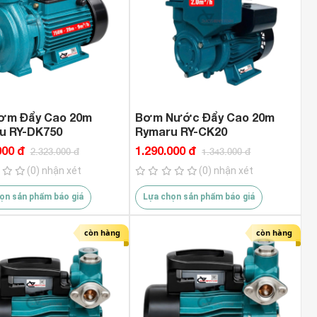
ơm Đẩy Cao 20m
Bơm Nước Đẩy Cao 20m
u RY-DK750
Rymaru RY-CK20
000 đ
1.290.000 đ
2.323.000 đ
1.343.000 đ
(0) nhận xét
(0) nhận xét
ọn sản phẩm báo giá
Lựa chọn sản phẩm báo giá
còn hàng
còn hàng
tps://duc7hienstore.com/may-
Combo Máy Rửa Xe Pin Hu
a-go-dekton-dk-cg190plus-
PW4820BL ( Thế Hệ Mới )