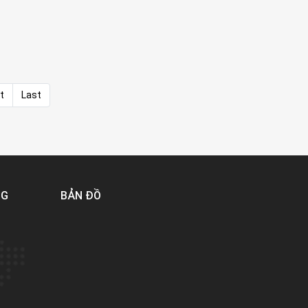
t
Last
NG
BẢN ĐỒ